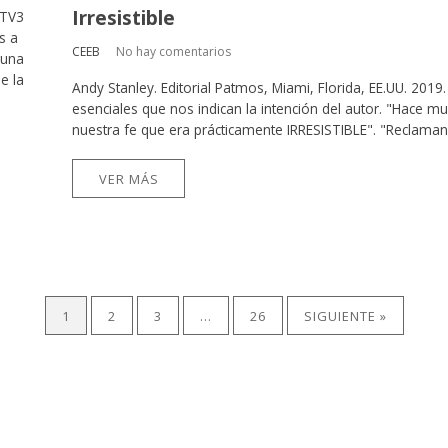
Irresistible
 TV3
s a
CEEB
No hay comentarios
 una
e la
Andy Stanley. Editorial Patmos, Miami, Florida, EE.UU. 2019
esenciales que nos indican la intención del autor. "Hace 
nuestra fe que era prácticamente IRRESISTIBLE". "Reclamand
VER MÁS
1
2
3
…
26
SIGUIENTE »