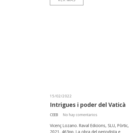
15/02/2022
Intrigues i poder del Vaticà
CEEB
No hay comentarios
Vicenç Lozano. Raval Edicions, SLU, Pòrtic,
2021, 463pp. La obra del periodista e