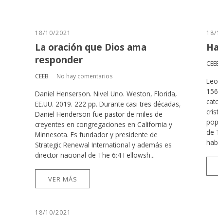
18/10/2021
18/
La oración que Dios ama
Ha
responder
CEE
CEEB
No hay comentarios
Leo
156
Daniel Henserson. Nivel Uno. Weston, Florida,
cat
EE.UU. 2019. 222 pp. Durante casi tres décadas,
cri
Daniel Henderson fue pastor de miles de
pop
creyentes en congregaciones en California y
de 
Minnesota. Es fundador y presidente de
habí
Strategic Renewal International y además es
director nacional de The 6:4 Fellowsh...
VER MÁS
18/10/2021