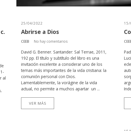
25/04/2022
15/
c.
Abrirse a Dios
Co
CEEB
No hay comentarios
CEE
David G. Benner. Santander: Sal Terrae, 2011,
Pad
192 pp. El título y subtítulo del libro es una
Luc
invitación excelente a considerar uno de los
ecl
de
temas más importantes de la vida cristiana: la
aut
 1-
comunión personal con Dios.
sor
 al
Lamentablemente, la vorágine de la vida
arg
actual, no permite a muchos apartar un ...
Ind
,
VER MÁS