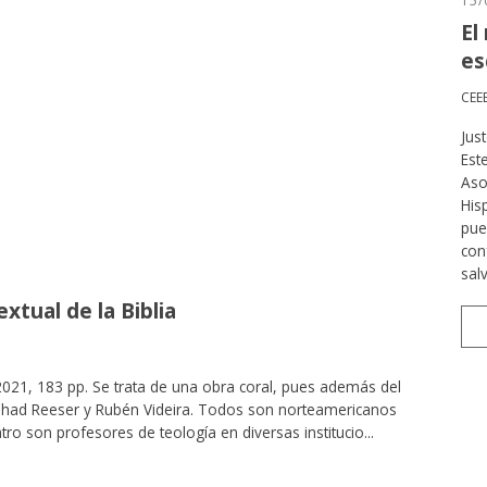
15/
El
es
CEE
Jus
Este
Aso
His
pue
con
sal
extual de la Biblia
2021, 183 pp. Se trata de una obra coral, pues además del
 Chad Reeser y Rubén Videira. Todos son norteamericanos
ro son profesores de teología en diversas institucio...