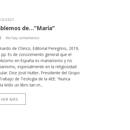
10/2021
blemos de…”María”
B
No hay comentarios
nardo de Chirico, Editorial Peregrino, 2019,
 pp. Es de conocimiento general que el
olicismo en España es marianismo y no
stianismo, especialmente en la religiosidad
ular. Dice José Hutter, Presidente del Grupo
Trabajo de Teología de la AEE: “Nunca
a leído un libro tan m...
VER MÁS