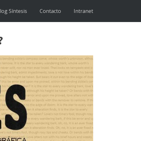
log Síntesis
Contacto
Intranet
?