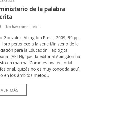
02/2022
 ministerio de la palabra
crita
B
No hay comentarios
to González. Abingdon Press, 2009, 99 pp.
 libro pertenece a la serie Ministerio de la
ciación para la Educación Teológica
pana (AETH), que la editorial Abingdon ha
sto en marcha. Como es una editorial
fesional, quizás no es muy conocida aquí,
vo en los ámbitos metod...
VER MÁS