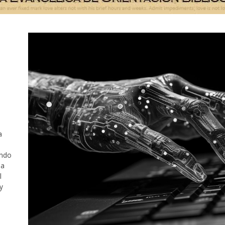
a
a
ondo
la
l
y