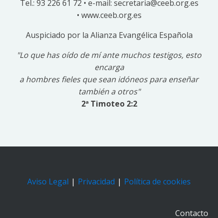
Tel.: 93 226 61 72 • e-mail: secretaria@ceeb.org.es
• www.ceeb.org.es
Auspiciado por la Alianza Evangélica Española
"Lo que has oído de mí ante muchos testigos,
esto
encarga
a
hombres fieles que sean idóneos para enseñar
también a otros"
2ª Timoteo 2:2
Aviso Legal
|
Privacidad
|
Política de cookies
Contacto