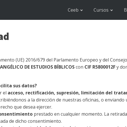
Ceeb
Cursos
B
dad
lamento (UE) 2016/679 del Parlamento Europeo y del Consejo
ANGÉLICO DE ESTUDIOS BÍBLICOS
con
CIF R5800012F
y dom
cilita sus datos?
r el
acceso, rectificación, supresión, limitación del trat
ribiéndonos a la dirección de nuestras oficinas, o enviando 
erecho que desea ejercer.
consentimiento
prestado en cualquier momento. La retirada d
rada de dicho consentimiento.