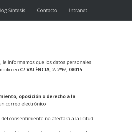
log Síntesis
Contacto
Intranet
, le informamos que los datos personales
icilio en
C/ VALÈNCIA, 2. 2º6ª, 08015
amiento, oposición o derecho a la
un correo electrónico
el consentimiento no afectará a la licitud