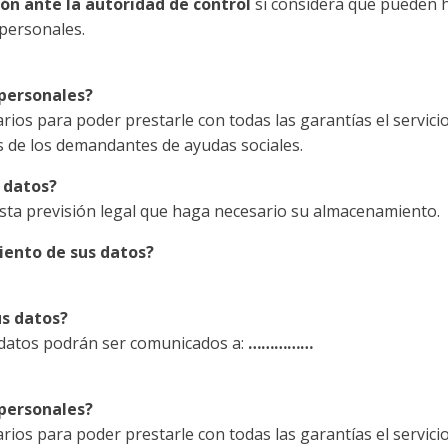
ón ante la autoridad de control
si considera que pueden h
 personales.
 personales?
os para poder prestarle con todas las garantías el servicio 
os de los demandantes de ayudas sociales.
 datos?
sta previsión legal que haga necesario su almacenamiento.
miento de sus datos?
us datos?
s datos podrán ser comunicados a:
……………
 personales?
os para poder prestarle con todas las garantías el servicio 