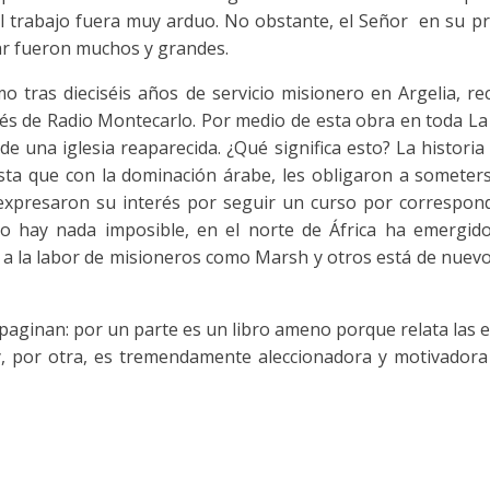
l trabajo fuera muy arduo. No obstante, el Señor en su p
ar fueron muchos y grandes.
o tras dieciséis años de servicio misionero en Argelia, re
vés de Radio Montecarlo. Por medio de esta obra en toda L
de una iglesia reaparecida. ¿Qué significa esto? La histori
asta que con la dominación árabe, les obligaron a someterse
expresaron su interés por seguir un curso por correspond
no hay nada imposible, en el norte de África ha emergid
 a la labor de misioneros como Marsh y otros está de nuevo
paginan: por un parte es un libro ameno porque relata las e
y, por otra, es tremendamente aleccionadora y motivadora 