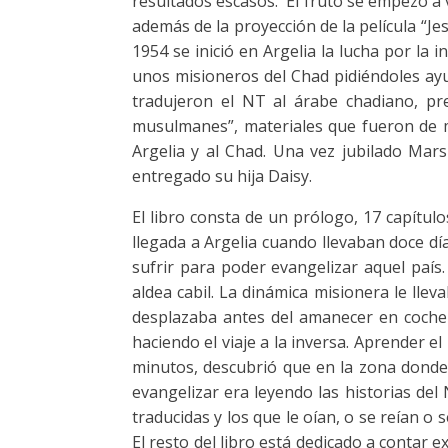
resultados escasos. El fruto se empezó a
además de la proyección de la película “Jes
1954 se inició en Argelia la lucha por la 
unos misioneros del Chad pidiéndoles ayu
tradujeron el NT al árabe chadiano, pre
musulmanes”, materiales que fueron de mu
Argelia y al Chad. Una vez jubilado Mars
entregado su hija Daisy.
El libro consta de un prólogo, 17 capítu
llegada a Argelia cuando llevaban doce día
sufrir para poder evangelizar aquel país
aldea cabil. La dinámica misionera le llev
desplazaba antes del amanecer en coche 
haciendo el viaje a la inversa. Aprender 
minutos, descubrió que en la zona donde 
evangelizar era leyendo las historias de
traducidas y los que le oían, o se reían 
El resto del libro está dedicado a contar e