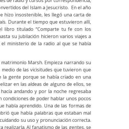
es de radio y cursos por correspondencia,
onvertidos del Islam a Jesucristo. En el año
e hizo insostenible, les llegó una carta de
s. Durante el tiempo que estuvieron allí,
l libro titulado “Comparte tu fe con los
ta su jubilación hicieron varios viajes a
el ministerio de la radio al que se había
del matrimonio Marsh. Empieza narrando su
n medio de las vicisitudes que tuvieron que
de la gente porque se había criado en una
elizar en las aldeas de alguno de ellos, se
o hacía andando y por la noche regresaba
 en condiciones de poder hablar unos pocos
que había aprendido. Una de las formas de
cubrió que había palabras que estaban mal
 cuidando su uso y pronunciación correcta.
a realizarla. Al fanatismo de las gentes, se