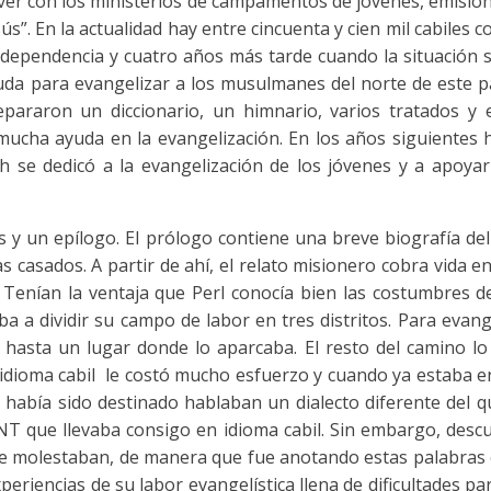
 ver con los ministerios de campamentos de jóvenes, emision
ús”. En la actualidad hay entre cincuenta y cien mil cabiles c
independencia y cuatro años más tarde cuando la situación s
da para evangelizar a los musulmanes del norte de este paí
pararon un diccionario, un himnario, varios tratados y e
cha ayuda en la evangelización. En los años siguientes has
h se dedicó a la evangelización de los jóvenes y a apoyar 
los y un epílogo. El prólogo contiene una breve biografía 
s casados. A partir de ahí, el relato misionero cobra vida e
. Tenían la ventaja que Perl conocía bien las costumbres 
aba a dividir su campo de labor en tres distritos. Para evang
hasta un lugar donde lo aparcaba. El resto del camino l
el idioma cabil le costó mucho esfuerzo y cuando ya estaba
había sido destinado hablaban un dialecto diferente del 
l NT que llevaba consigo en idioma cabil. Sin embargo, des
o se molestaban, de manera que fue anotando estas palabras
xperiencias de su labor evangelística llena de dificultades par