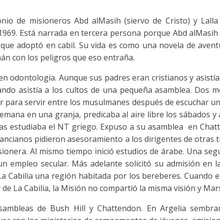
io de misioneros Abd alMasih (siervo de Cristo) y Lalla
a 1969. Está narrada en tercera persona porque Abd alMasih
que adoptó en cabil. Su vida es como una novela de aventu
án con los peligros que eso entraña.
en odontología. Aunque sus padres eran cristianos y asistía 
uando asistía a los cultos de una pequeña asamblea. Dos 
or para servir entre los musulmanes después de escuchar un
 semana en una granja, predicaba al aire libre los sábados
tras estudiaba el NT griego. Expuso a su asamblea en Cha
s ancianos pidieron asesoramiento a los dirigentes de otras 
ionera. Al mismo tiempo inició estudios de árabe. Una se
n empleo secular. Más adelante solicitó su admisión en la
 La Cabilia una región habitada por los bereberes. Cuando e
 de La Cabilia, la Misión no compartió la misma visión y Mars
ambleas de Bush Hill y Chattendon. En Argelia sembra