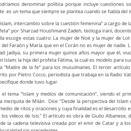
podríamos denominar política porque incluye cuestiones sob
arte es un tema que siempre se plantea cuando se habla del is
 islam, intercambio sobre la cuestión femenina” a cargo de la
rofeta” por Sharzad Houshmand Zadeh, teóloga iraní, docente
lla escoge estas cuatro: La mujer de Noé y la mujer de Lot 
r del Faraón y María que en el Corán no es mujer de nadie.
d: Jadiya, su primera mujer quince años mayor que él, vi
el Islam; la hija del profeta Fátima, la cual es modelo para s
la “Madre de la fe” para los musulmanes. El tercer artículo
rito por Pietro Cocco, periodista que trabaja en la Radio Va
ecifique donde tuvo lugar.
 el tema “Islam y medios de comunicación”, siendo el pri
 la mezquita de Milán. Dice: “Desde la perspectiva del Islam
medio de ritos y oraciones y cuya finalidad es el desarrollo 
 los videos de Isis.” El artículo es obra de Giulio Albanese, d
 de la cadena televisiva creada por el emir de Catar y a lo
 brutalidad sin precedentes.