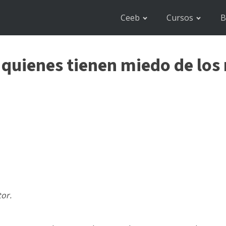
Ceeb
Cursos
B
a quienes tienen miedo de l
tor.