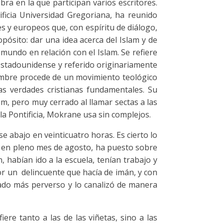
ra en la que participan varios escritores.
ificia Universidad Gregoriana, ha reunido
es y europeos que, con espíritu de diálogo,
opósito: dar una idea acerca del Islam y de
 mundo en relación con el Islam. Se refiere
 estadounidense y referido originariamente
 nombre procede de un movimiento teológico
s verdades cristianas fundamentales. Su
am, pero muy cerrado al llamar sectas a las
la Pontificia, Mokrane usa sin complejos.
 abajo en veinticuatro horas. Es cierto lo
s en pleno mes de agosto, ha puesto sobre
habían ido a la escuela, tenían trabajo y
or un delincuente que hacía de imán, y con
lado más perverso y lo canalizó de manera
ere tanto a las de las viñetas, sino a las