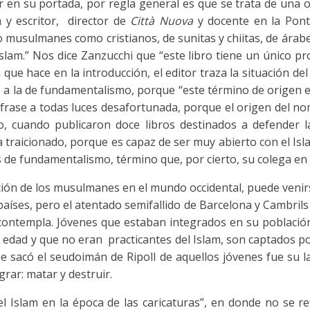
r en su portada, por regla general es que se trata de una ob
a y escritor, director de
Città Nuova
y docente en la Pont
to musulmanes como cristianos, de sunitas y chiitas, de árab
Islam.” Nos dice Zanzucchi que “este libro tiene un único pr
que hace en la introducción, el editor traza la situación del
re a la de fundamentalismo, porque “este término de origen
”, frase a todas luces desafortunada, porque el origen del
, cuando publicaron doce libros destinados a defender la
a traicionado, porque es capaz de ser muy abierto con el Isl
os de fundamentalismo, término que, por cierto, su colega en 
ón de los musulmanes en el mundo occidental, puede venirse
países, pero el atentado semifallido de Barcelona y Cambril
contempla. Jóvenes que estaban integrados en su población, 
 edad y que no eran practicantes del Islam, son captados p
que sacó el seudoimán de Ripoll de aquellos jóvenes fue su 
grar: matar y destruir.
 Islam en la época de las caricaturas”, en donde no se refi