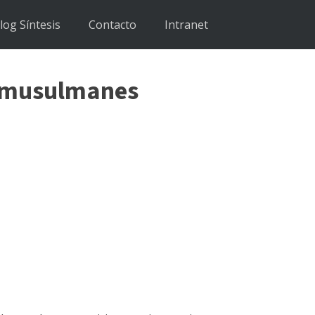
log Síntesis
Contacto
Intranet
os musulmanes