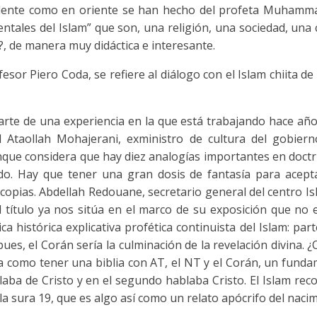
idente como en oriente se han hecho del profeta Muhammad
tales del Islam” que son, una religión, una sociedad, una ci
?, de manera muy didáctica e interesante.
ofesor Piero Coda, se refiere al diálogo con el Islam chiita 
te de una experiencia en la que está trabajando hace años
d Ataollah Mohajerani, exministro de cultura del gobierno
que considera que hay diez analogías importantes en doctrin
o. Hay que tener una gran dosis de fantasía para aceptar
opias. Abdellah Redouane, secretario general del centro Isl
l título ya nos sitúa en el marco de su exposición que no
ica histórica explicativa profética continuista del Islam: p
es, el Corán sería la culminación de la revelación divina.
 como tener una biblia con AT, el NT y el Corán, un fundame
blaba de Cristo y en el segundo hablaba Cristo. El Islam r
a sura 19, que es algo así como un relato apócrifo del nacim