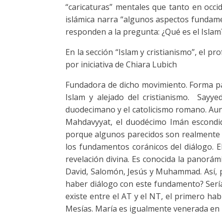
“caricaturas” mentales que tanto en occ
islámica narra “algunos aspectos fundamen
responden a la pregunta: ¿Qué es el Islam
En la sección “Islam y cristianismo”, el pr
por iniciativa de Chiara Lubich
Fundadora de dicho movimiento. Forma par
Islam y alejado del cristianismo. Sayye
duodecimano y el catolicismo romano. Aun
Mahdavyyat, el duodécimo Imán escondid
porque algunos parecidos son realmente c
los fundamentos coránicos del diálogo. E
revelación divina. Es conocida la panorám
David, Salomón, Jesús y Muhammad. Así, pu
haber diálogo con este fundamento? Sería
existe entre el AT y el NT, el primero ha
Mesías. María es igualmente venerada en l