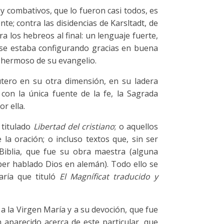
y combativos, que lo fueron casi todos, es
; contra las disidencias de Karsltadt, de
los hebreos al final: un lenguaje fuerte,
se estaba configurando gracias en buena
 y hermoso de su evangelio.
utero en su otra dimensión, en su ladera
 con la única fuente de la fe, la Sagrada
r ella.
 titulado
Libertad del cristiano
; o aquellos
la oración; o incluso textos que, sin ser
 Biblia, que fue su obra maestra (alguna
ber hablado Dios en alemán). Todo ello se
ría que tituló
El Magníficat traducido y
 a la Virgen María y a su devoción, que fue
 aparecido acerca de este particular, que