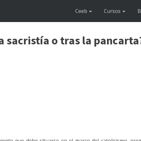
Ceeb
Cursos
B
a sacristía o tras la pancarta
miento que debe situarse en el marco del catolicismo, preg