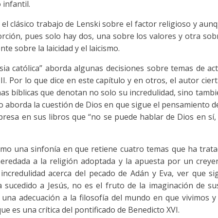
infantil.
el clásico trabajo de Lenski sobre el factor religioso y aun
rción, pues solo hay dos, una sobre los valores y otra sobr
e sobre la laicidad y el laicismo.
lesia católica” aborda algunas decisiones sobre temas de ac
I. Por lo que dice en este capítulo y en otros, el autor cie
as bíblicas que denotan no solo su incredulidad, sino tambié
o aborda la cuestión de Dios en que sigue el pensamiento de
xpresa en sus libros que “no se puede hablar de Dios en sí
omo una sinfonía en que retiene cuatro temas que ha tratado
 heredada a la religión adoptada y la apuesta por un creyen
ncredulidad acerca del pecado de Adán y Eva, ver que sig
 sucedido a Jesús, no es el fruto de la imaginación de s
 una adecuación a la filosofía del mundo en que vivimos y
e es una crítica del pontificado de Benedicto XVI.