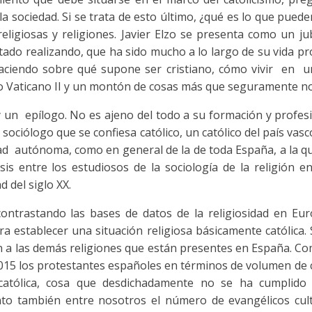
a sociedad. Si se trata de esto último, ¿qué es lo que pued
eligiosas y religiones. Javier Elzo se presenta como un ju
estado realizando, que ha sido mucho a lo largo de su vida p
haciendo sobre qué supone ser cristiano, cómo vivir en un
ilio Vaticano II y un montón de cosas más que seguramente no
 y un epílogo. No es ajeno del todo a su formación y profe
n sociólogo que se confiesa católico, un católico del país v
dad autónoma, como en general de la de toda España, a la qu
is entre los estudiosos de la sociología de la religión 
 del siglo XX.
ontrastando las bases de datos de la religiosidad en Eur
a establecer una situación religiosa básicamente católica. 
én a las demás religiones que están presentes en España. Co
5 los protestantes españoles en términos de volumen de 
a católica, cosa que desdichadamente no se ha cumplid
o también entre nosotros el número de evangélicos cultu