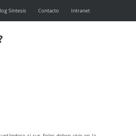
log Síntesis
Contacto
Intranet
?
untándose si sus fieles deben vivir en la